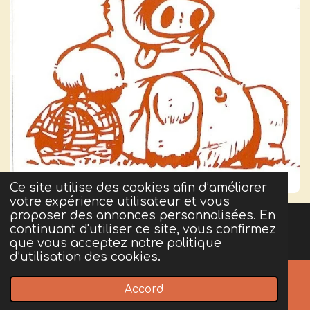
Ce site utilise des cookies afin d’améliorer
votre expérience utilisateur et vous
proposer des annonces personnalisées. En
Partager
Partager
Partager
Partager
continuant d'utiliser ce site, vous confirmez
que vous acceptez notre politique
d’utilisation des cookies.
100% MAISON - 100% LOCAL
© 2023 - 2026 La Pizza de Benoit
Accord
Propulsé par
Webador
Téléphone